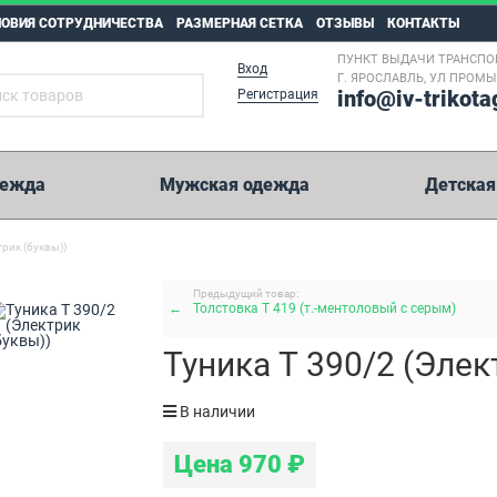
ЛОВИЯ СОТРУДНИЧЕСТВА
РАЗМЕРНАЯ СЕТКА
ОТЗЫВЫ
КОНТАКТЫ
ПУНКТ ВЫДАЧИ ТРАНСПО
Вход
Г. ЯРОСЛАВЛЬ, УЛ ПРОМ
info@iv-trikota
Регистрация
дежда
Мужская одежда
Детская
трик (буквы))
5 000 рублей
Предыдущий товар:
←
Толстовка Т 419 (т.-ментоловый с серым)
Возможные способы оплаты:
Туника Т 390/2 (Элек
Перевод на карту Сбербанк.
Оплата на расчетный счет.
В наличии
Иные способы оплаты.
WesternUnion, Колибри, Золотая Корона, Юнистрим и пр.
Цена
970
₽
Реквизиты на оплату мы отправим вместе с