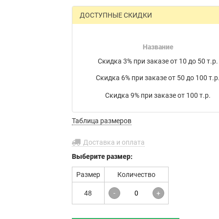
накладной на товар в электронном письме.
ДОСТУПНЫЕ СКИДКИ
Мы работаем с транспортными компаниями:
Байкал Сервис
,
ЖелДорЭкспедиция
,
Деловые линии
,
Название
ПЭК
,
КИТ
,
РАТЭК
,
Энергия
,
Транс-Вектор
,
СДЭК
,
DPD
, а
Скидка 3% при заказе от 10 до 50 т.р.
также
Почта России
или по вашему усмотрению.
Скидка 6% при заказе от 50 до 100 т.р
Бесплатная доставка до филиала
транспортной компании в г. Иваново.
Скидка 9% при заказе от 100 т.р.
Таблица размеров
Доставка и оплата
Выберите
размер:
Размер
Количество
48
-
+