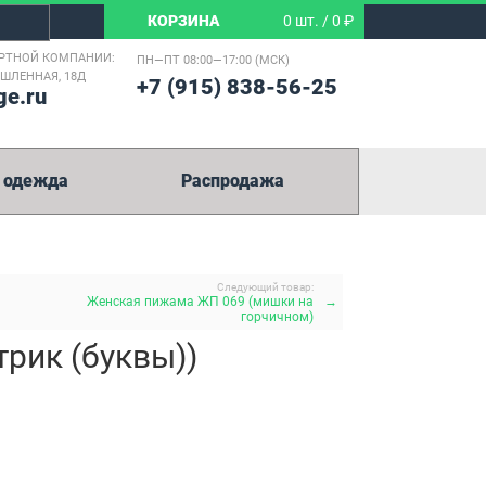
КОРЗИНА
0 шт. / 0 ₽
РТНОЙ КОМПАНИИ:
ПН—ПТ 08:00—17:00 (МСК)
ЫШЛЕННАЯ, 18Д
+7 (915) 838-56-25
ge.ru
 одежда
Распродажа
Следующий товар:
Женская пижама ЖП 069 (мишки на
→
горчичном)
трик (буквы))