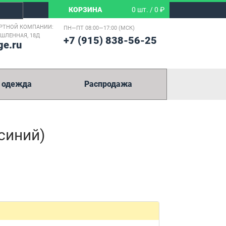
КОРЗИНА
0 шт. / 0 ₽
РТНОЙ КОМПАНИИ:
ПН—ПТ 08:00—17:00 (МСК)
ЫШЛЕННАЯ, 18Д
+7 (915) 838-56-25
ge.ru
 одежда
Распродажа
синий)