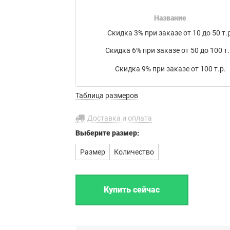
накладной на товар в электронном письме.
Название
Мы работаем с транспортными компаниями:
Скидка 3% при заказе от 10 до 50 т.р
Байкал Сервис
,
ЖелДорЭкспедиция
,
Деловые линии
,
Скидка 6% при заказе от 50 до 100 т.
ПЭК
,
КИТ
,
РАТЭК
,
Энергия
,
Транс-Вектор
,
СДЭК
,
DPD
, а
также
Почта России
или по вашему усмотрению.
Скидка 9% при заказе от 100 т.р.
Бесплатная доставка до филиала
Таблица размеров
транспортной компании в г. Иваново.
Доставка и оплата
Выберите
размер:
Размер
Количество