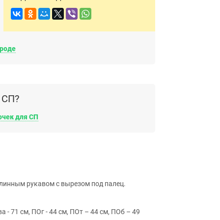
ороде
 СП?
очек для СП
длинным рукавом с вырезом под палец.
а - 71 см, ПОг - 44 см, ПОт – 44 см, ПОб – 49