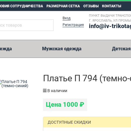
ЛОВИЯ СОТРУДНИЧЕСТВА
РАЗМЕРНАЯ СЕТКА
ОТЗЫВЫ
КОНТАКТЫ
ПУНКТ ВЫДАЧИ ТРАНСПО
Вход
Г. ЯРОСЛАВЛЬ, УЛ ПРОМ
info@iv-trikota
Регистрация
дежда
Мужская одежда
Детская
5 000 рублей
Платье П 794 (темно-
Возможные способы оплаты:
В наличии
Перевод на карту Сбербанк.
Цена
1000
₽
Оплата на расчетный счет.
Иные способы оплаты.
WesternUnion, Колибри, Золотая Корона, Юнистрим и пр.
ДОСТУПНЫЕ СКИДКИ
Реквизиты на оплату мы отправим вместе с